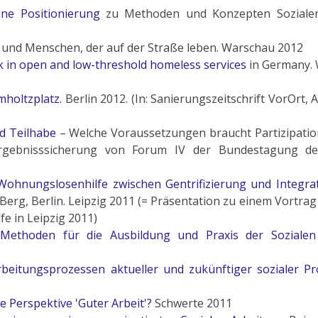
ine Positionierung
zu Methoden und Konzepten Sozialer
und Menschen, der auf der Straße leben. Warschau 2012
rk in open and low-threshold homeless services
in Germany.
mholtzplatz.
Berlin 2012. (In: Sanierungszeitschrift VorOrt,
nd Teilhabe
– Welche Voraussetzungen braucht Partizipation
Ergebnisssicherung von Forum IV der Bundestagung d
 Wohnungslosenhilfe zwischen Gentrifizierung und Integra
Berg, Berlin. Leipzig 2011 (= Präsentation zu einem Vortrag
 in Leipzig 2011)
n
Methoden
für die
Ausbildung
und
Praxis
der Sozialen
beitungsprozessen aktueller und zukünftiger sozialer P
ne Perspektive 'Guter Arbeit'?
Schwerte 2011