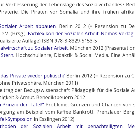
ur Verbesserung der Lebenslage des Sozialverbandes? Berl
iraterie. Die Piraten vor Somalia und ihre frühen afrika
 Sozialer Arbeit abbauen
. Berlin 2012 (= Rezension zu De
e.V. (Hrsg.):
Fachlexikon der Sozialen Ar­beit
.
Nomos Verlag
tualisierte Auflage) ISBN 978-3-8329-5153-5
alwirtschaft zu Sozialer Arbeit
. München 2012 (Präsentation
 Stern
. Hochschullehre, Didaktik & Social Media. Eine Ann
das Private wieder politisch?
Berlin 2012 (= Rezension zu C
 ohne Privatsphäre. München 2011)
itrag der Bezugswissenschaft Pädagogik für die Soziale A
igkeit & Armut. Benediktbeuern 2012
Prinzip der Tafel!"
Probleme, Grenzen und Chancen von s
orgung am Beispiel vom Kaffee Bankrott, Prenzlauer Berg,
afel-Symposion
in Esslingen 2012)
hoden der Sozialen Arbeit mit benachteiligten Me