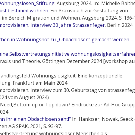
: Wohnungslosen_Stiftung
. Augsburg 2024. In: Michelle Balth
lbst.bestimmt.wohnen
. Ein Praxisbuch zur Gestaltung von
im Bereich Migration und Wohnen. Augsburg 2024, S. 136-
provisieren. Interview 30 Jahre Strassenfeger
. Berlin 2024
schen in Wohnungsnot zu „Obdachlosen“ gemacht werden
– 
eine Selbstvertretungsinitiative wohnungslosigkeitserfahre
axis und Theorie. Göttingen Dezember 2024 [workshop au
ndlungsfeld Wohnungslosigkeit. Eine konzeptionelle
lung. Frankfurt am Main 2024
mprovisieren. Interview zum 30. Geburtstag von strassenfege
2024 vom August 2024)
o-Need,Buttom up or Top down? Eindrücke zur Ad-Hoc-Grupp
2024
nn ihr einen Obdachlosen seht!“
In: Hanloser, Nowak, Seeck 
hen AG SPAK, 2021, S. 93-97.
 Selbstvertretung wohnungsloser Menschen als