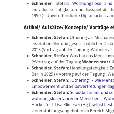
Schneider
, Stefan:
Wohnungslose sind g
individuelle Tätigkeiten am Beispiel der
1990 (= Unveröffentlichte Diplomarbeit am
Artikel/ Aufsätze/ Konzepte/ Vorträge e
Schneider, Stefan
: Othering als Mechani
institutioneller und gesellschaftlicher Di
2025 (Vortrag auf der Tagung: Wohnen als 
Schneider, Stefan
: Was hat das Menschen
(=Vortrag auf der Tagung
Wohnen statt 
Schneider, Stefan:
Handlungsfähigkeit: 
Berlin 2025 (= Vortrag auf der Tagung „Was
Schneider, Stefan
:
„Othering“ – wie Mens
Empowerment und Selbstvertretungen da
Schneider, Stefan:
Selbstbestimmt und sel
wohnungsloserfahrener Menschen – Wohn
Höckesfeld, Lisa Klimesch (Hg.):
selbst.bes
Unterstützungsangeboten im Bereich Migr