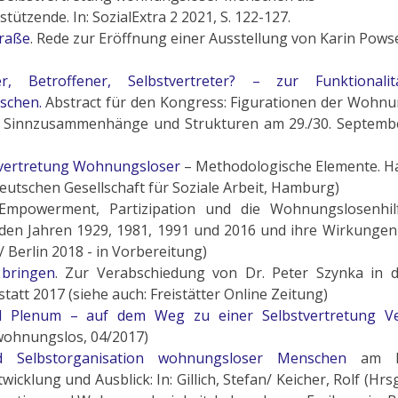
tzende. In: SozialExtra 2 2021, S. 122-127.
traße
. Rede zur Eröffnung einer Ausstellung von Karin Pows
r, Betroffener, Selbstvertreter? – zur Funktionali
schen.
Abstract für den Kongress: Figurationen der Wohnu
n, Sinnzusammenhänge und Strukturen am 29./30. Septemb
stvertretung Wohnungsloser
– Methodologische Elemente. 
eutschen Gesellschaft für Soziale Arbeit, Hamburg)
, Empowerment, Partizipation und die Wohnungslosenhil
en Jahren 1929, 1981, 1991 und 2016 und ihre Wirkungen 
/ Berlin 2018 - in Vorbereitung)
bringen
. Zur Verabschiedung von Dr. Peter Szynka in 
att 2017 (siehe auch: Freistätter Online Zeitung)
d Plenum – auf dem Weg zu einer Selbstvertretung Ve
n: wohnungslos, 04/2017)
d Selbstorganisation wohnungsloser Menschen
am Be
cklung und Ausblick: In: Gillich, Stefan/ Keicher, Rolf (Hrsg