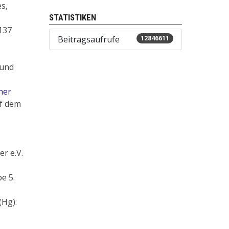
es,
STATISTIKEN
137
Beitragsaufrufe
12846611
und
ner
f dem
r e.V.
e 5.
(Hg):