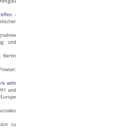
reisgau
effen -
lischer
ngnahme
ng und
e
. Berlin
 Powser:
ork with
991 and
 Europe
oziales
sion zu