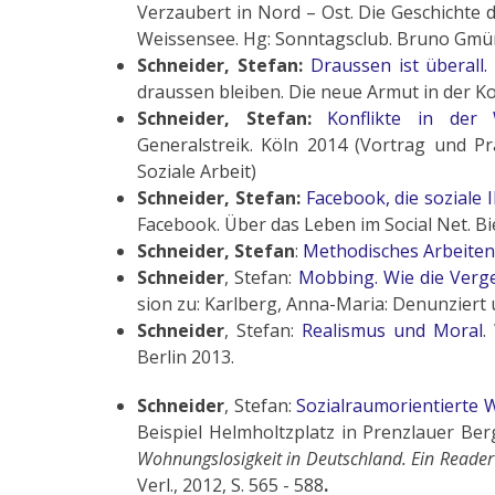
Verzaubert in Nord – Ost. Die Geschichte
Weissensee. Hg: Sonntagsclub. Bruno Gmü
Schneider, Stefan:
Draussen ist überall.
draussen bleiben. Die neue Armut in der K
Schneider, Stefan:
Konflikte in der 
Generalstreik. Köln 2014 (Vortrag und P
Soziale Arbeit)
Schneider, Stefan:
Facebook, die soziale I
Facebook. Über das Leben im Social Net. Bie
Schneider, Stefan
:
Methodisches Arbeiten
Schneider
, Stefan:
Mobbing. Wie die Verge
sion zu: Karlberg, Anna-Maria: Denunzier
Schneider
, Stefan:
Realismus und Moral
.
Berlin 2013.
Schneider
, Stefan:
Sozialraumorientierte
Beispiel Helmholtzplatz in Prenzlauer Berg
Wohnungslosigkeit in Deutschland. Ein Reade
Verl., 2012, S. 565 - 588
.