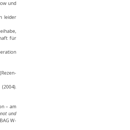
nkow und
 leider
eihabe,
aft für
neration
(Rezen­
 (2004).
ion – am
not und
: BAG W-