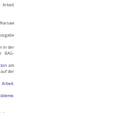
 Arbeit
 Warsaw
 Ausgabe
 in der
er BAG-
tion
am
 auf der
 Arbeit
.
robleme
.