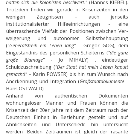
hatten sich die Kolonisten beschwert."
(Hannes KIEBEL).
Trotzdem finden wir gerade in Krisenzeiten in den
wenigen Zeugnissen – auch jenseits
institutionalisierter Hilfeeinrichtungen - eine
überraschende Vielfalt der Positionen zwischen Ver­
weigerung und autonomer Selbstbehauptung
(
"Generalstreik ein Leben lang"
- Gregor GOG), dem
Einge­ständnis des persönlichen Scheiterns (
"die ganz
große Blamage"
- Jo MIHALY) , eindeutiger
Schuldzuschrei­bung (
"Der Staat hat mein Leben kaputt
gemacht!"
– Karin POWSER) bis hin zum Wunsch nach
Anerken­nung und Integration (
Großstadtdokumente
-
Hans OSTWALD).
Anhand von authentischen Dokumenten
wohnungsloser Männer und Frauen können die
Krisenzeit der 20er Jahre mit dem Zeitraum nach der
Deutschen Einheit in Beziehung gestellt und auf
Ähnlichkeiten und Unter­schiede hin untersucht
werden. Beiden Zeiträumen ist gleich der rasante