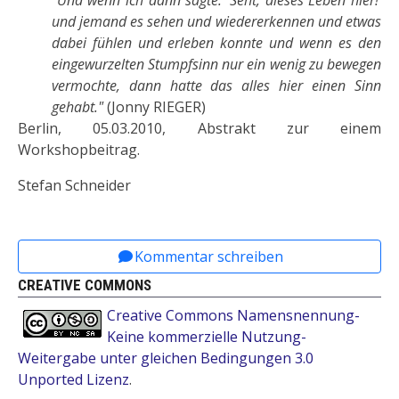
und jemand es sehen und wiedererkennen und etwas
dabei fühlen und erleben konnte und wenn es den
eingewurzelten Stumpfsinn nur ein wenig zu bewegen
vermochte, dann hatte das alles hier einen Sinn
gehabt."
(Jonny RIEGER)
Berlin, 05.03.2010, Abstrakt zur einem
Workshopbeitrag.
Stefan Schneider
Vorheriger Beitrag: Schneider, Stefan: Über die Ve
Nächster Beitrag: Schneider, Stef
Zurück
Weiter
Kommentar schreiben
CREATIVE COMMONS
Creative Commons Namensnennung-
Keine kommerzielle Nutzung-
Weitergabe unter gleichen Bedingungen 3.0
Unported Lizenz
.