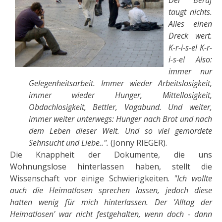
taugt nichts.
Alles einen
Dreck wert.
K-r-i-s-e! K-r-
i-s-e! Also:
immer nur
Gelegenheitsarbeit. Immer wieder Arbeitslosigkeit,
immer wieder Hunger, Mittello­sigkeit,
Obdachlosigkeit, Bettler, Vagabund. Und weiter,
immer weiter unterwegs: Hunger nach Brot und nach
dem Leben dieser Welt. Und so viel gemordete
Sehnsucht und Liebe..".
(Jonny RIEGER).
Die Knappheit der Dokumente, die uns
Wohnungslose hinterlassen haben, stellt die
Wissenschaft vor einige Schwierigkeiten.
"Ich wollte
auch die Heimatlosen sprechen lassen, jedoch diese
hatten wenig für mich hin­terlassen. Der 'Alltag der
Heimatlosen' war nicht festgehalten, wenn doch - dann