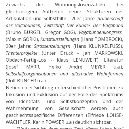
Zuwachs der Wohnungslosenzahlen bei
gleichzeitigem Auftreten neuer Strukturen der
Artikulation und Selbsthilfe - 20er Jahre:
Bruderschaft
der Vagabunden, Zeitschrift Der Kunde/ Der Vagabund
(Bruno BÜRGEL, Gregor GOG),
Vagabundenkongress
(Maxim GORKI),
Kunstausstellungen
(Hans TOMBROCK),
90er Jahre:
Strassenzeitungen
(Hans KLUNKELFUSS),
Theaterprojekte
(Unter Druck - Jan MARKOWSKI,
Obdach-Fertig-Los - Klaus LENUWEIT), Lite­ratur
(Josef MARR, Heiko André MEYER u.a.),
Selbsthilfeorganisationen und alternative Wohnformen
(Rolf BÜNGER u.a.).
Neben einer Sichtung unterschiedlicher Positionen zu
Inkusion und Exklusion auf der Folie des Spektrums
von Identitäts- und Selbstkonzepten und der
Wahrnehmung von Gesellschaft werden auch
geschlechtsspe­zifische Differenzen (Elfriede LOHSE-
WÄCHTLER, Karin POWSER u.a.) deutlich sichtbar.
"Und wenn ich dann sagte: 'Seht, dieses Leben hier!'