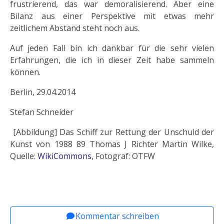
frustrierend, das war demoralisierend. Aber eine
Bilanz aus einer Perspektive mit etwas mehr
zeitlichem Abstand steht noch aus.
Auf jeden Fall bin ich dankbar für die sehr vielen
Erfahrungen, die ich in dieser Zeit habe sammeln
können.
Berlin, 29.04.2014
Stefan Schneider
[Abbildung] Das Schiff zur Rettung der Unschuld der
Kunst von 1988 89 Thomas J Richter Martin Wilke,
Quelle:
WikiCommons
, Fotograf: OTFW
Vorheriger Beitrag: Schneider, Stefan: Bis aufs l
Nächster Beitrag: Schneider, Stef
Zurück
Weiter
Kommentar schreiben