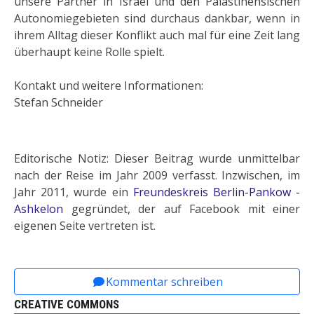
unsere Partner in Israel und den Palästinensischen
Autonomiegebieten sind durchaus dankbar, wenn in
ihrem Alltag dieser Konflikt auch mal für eine Zeit lang
überhaupt keine Rolle spielt.
Kontakt und weitere Informationen:
Stefan Schneider
Editorische Notiz: Dieser Beitrag wurde unmittelbar
nach der Reise im Jahr 2009 verfasst. Inzwischen, im
Jahr 2011, wurde ein
Freundeskreis Berlin-Pankow -
Ashkelon
gegründet, der auf Facebook mit einer
eigenen Seite vertreten ist.
Vorheriger Beitrag: Schneider, Stefan: Zeichen d
Nächster Beitrag: Schneider, Stef
Zurück
Weiter
Kommentar schreiben
CREATIVE COMMONS