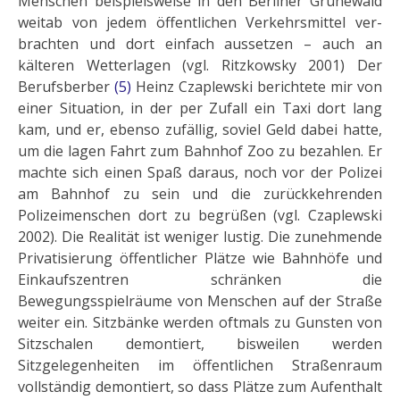
Menschen beispielsweise in den Berliner Grunewald
weitab von jedem öffentlichen Verkehrsmittel ver­
brachten und dort einfach aussetzen – auch an
kälteren Wetterlagen (vgl. Ritzkowsky 2001) Der
Berufsberber
(5)
Heinz Czaplewski berichtete mir von
ei­ner Situation, in der per Zufall ein Taxi dort lang
kam, und er, ebenso zufäl­lig, soviel Geld dabei hatte,
um die lagen Fahrt zum Bahnhof Zoo zu bezahl­en. Er
machte sich einen Spaß daraus, noch vor der Polizei
am Bahnhof zu sein und die zurückkehrenden
Polizeimenschen dort zu begrüßen (vgl. Czaplewski
2002). Die Realität ist weniger lustig. Die zunehmende
Privatisie­rung öffentlicher Plätze wie Bahnhöfe und
Einkaufszentren schränken die
Bewegungsspielräume von Menschen auf der Straße
weiter ein. Sitzbänke werden oftmals zu Gunsten von
Sitzschalen demontiert, bisweilen werden
Sitzgelegenheiten im öffentli­chen Straßenraum
vollständig demontiert, so dass Plätze zum Aufenthalt