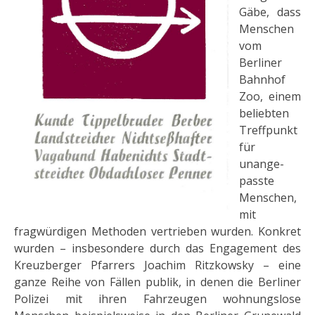
Gäbe, dass
Men­schen
vom
Berliner
Bahnhof
Zoo, einem
beliebten
Treffpunkt
für
unange­
passte
Menschen,
mit
fragwürdigen Methoden vertrieben wurden. Konkret
wur­den – insbesondere durch das Engagement des
Kreuzberger Pfarrers Joa­chim Ritzkowsky – eine
ganze Reihe von Fällen publik, in denen die Berli­ner
Polizei mit ihren Fahrzeugen wohnungslose