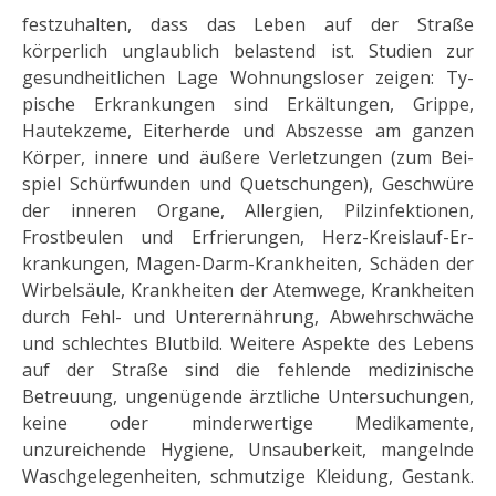
festzuhalten, dass das Leben auf der Straße
körperlich unglaublich belastend ist. Studien zur
gesundheitlichen Lage Wohnungsloser zeigen: Ty­
pische Erkrankungen sind Erkältungen, Grippe,
Hautekzeme, Eiterherde und Abszesse am ganzen
Körper, innere und äußere Verletzungen (zum Bei­
spiel Schürfwunden und Quetschungen), Geschwüre
der inneren Organe, Allergi­en, Pilzinfektionen,
Frostbeulen und Erfrierungen, Herz-Kreislauf-Er­
krankungen, Magen-Darm-Krankheiten, Schäden der
Wirbelsäule, Krank­heiten der Atemwege, Krankheiten
durch Fehl- und Unterernährung, Ab­wehrschwäche
und schlechtes Blutbild. Weitere Aspekte des Lebens
auf der Straße sind die fehlende medizi­nische
Betreuung, ungenügende ärztliche Untersuchungen,
keine oder min­derwertige Medikamente,
unzureichende Hygiene, Unsauberkeit, mangeln­de
Waschgelegenheiten, schmutzige Klei­dung, Gestank.