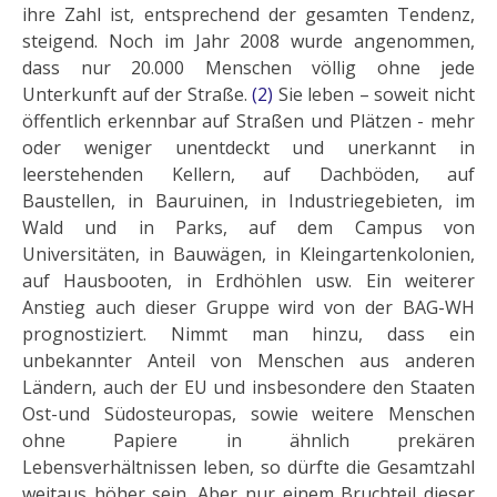
ihre Zahl ist, entsprechend der gesamten Tendenz,
steigend. Noch im Jahr 2008 wurde angenommen,
dass nur 20.000 Menschen völlig ohne jede
Unterkunft auf der Straße.
(2)
Sie le­ben – soweit nicht
öffentlich erkennbar auf Straßen und Plätzen - mehr
oder weniger unent­deckt und un­erkannt in
leerstehenden Kellern, auf Dachböden, auf
Baustellen, in Bauruinen, in Industriege­bieten, im
Wald und in Parks, auf dem Campus von
Universitäten, in Bauwägen, in Kleingartenkolonien,
auf Hausboo­ten, in Erdhöhlen usw. Ein weiterer
Anstieg auch dieser Gruppe wird von der BAG-WH
prognosti­ziert. Nimmt man hinzu, dass ein
unbekannter Anteil von Menschen aus anderen
Ländern, auch der EU und ins­besondere den Staaten
Ost-und Südosteuropas, sowie weitere Menschen
ohne Papiere in ähnlich prekä­ren
Lebensverhältnissen leben, so dürfte die Gesamtzahl
weitaus höher sein. Aber nur einem Bruchteil die­ser