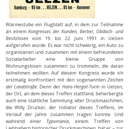
Wärmestube ein Flugblatt auf, in dem zur Teilnahme
an einem
Kongresses der Kunden, Berber, Obdach- und
Besitzlosen
vom 19. bis 22. Juni 1991 in Uelzen
aufgerufen wurde. Es war nicht schwierig, ein Auto zu
organisieren und zusammen mit einem be­freundeten
Sozialarbeiter eine kleine Gruppe von
Wohnungslosen zusam­men zu trommeln, die daran
teilnehmen wollten. Auf diesem Kongress wur­de ich
erstmalig konfrontiert mit den sogenannten
Zeichen
der Landstraße
. Denn der
Hans-Hergot-Turm
in Uelzen,
der Ort, an dem dieses Treffen statt­fand, beherbergte
auch eine stattliche Sammlung alter Druckmaschinen,
die Wil­ly Drucker, der Initiator dieses Treffens, im
Verlauf der Jahre zusam­men tra­gen konnte. Und
während einer
Typomania
, einem Treffen von
Liebhabern historischer Druckmaschinen,
hat er – zur