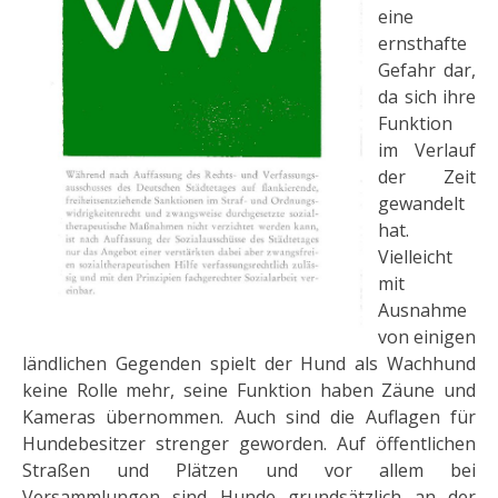
eine
ernsthafte
Ge­fahr dar,
da sich ihre
Funktion
im Verlauf
der Zeit
gewandelt
hat.
Vielleicht
mit
Ausnahme
von einigen
ländlichen Gegenden spielt der Hund als Wach­hund
keine Rolle mehr, seine Funktion haben Zäune und
Kameras übernom­men. Auch sind die Auflagen für
Hundebesitzer strenger geworden. Auf öf­fentlichen
Straßen und Plätzen und vor allem bei
Versammlungen sind Hun­de grundsätzlich an der