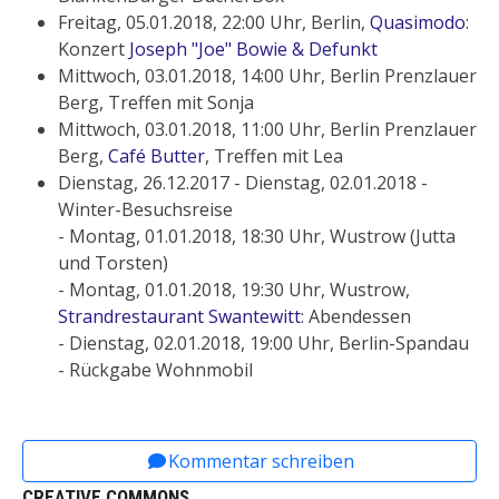
Freitag, 05.01.2018, 22:00 Uhr, Berlin,
Quasimodo
:
Konzert
Joseph "Joe" Bowie & Defunkt
Mittwoch, 03.01.2018, 14:00 Uhr, Berlin Prenzlauer
Berg, Treffen mit Sonja
Mittwoch, 03.01.2018, 11:00 Uhr, Berlin Prenzlauer
Berg,
Café Butter
, Treffen mit Lea
Dienstag, 26.12.2017 - Dienstag, 02.01.2018 -
Winter-Besuchsreise
- Montag, 01.01.2018, 18:30 Uhr, Wustrow (Jutta
und Torsten)
- Montag, 01.01.2018, 19:30 Uhr, Wustrow,
Strandrestaurant Swantewitt
: Abendessen
- Dienstag, 02.01.2018, 19:00 Uhr, Berlin-Spandau
- Rückgabe Wohnmobil
Vorheriger Beitrag: Archiv 2019
Nächster Beitrag: Archiv 2017
Zurück
Weiter
Kommentar schreiben
CREATIVE COMMONS