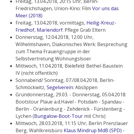
Freitag, 13.04.2018, 20:15 Uhr, Berlin-
Friedrichshagen, Union-Kino: Film
Vor uns das
Meer (2018)
Freitag, 13.04.2018, vormittags,
Heilig-Kreuz-
Friedhof, Mariendorf
: Pflege Grab Eltern
Donnerstag, 12.04.2018, 12:00 Uhr,
Wilhelmshaven, Diakonisches Werk: Besprechung
zum Thema Frauengruppe in der
Selbstvertretung Wohnungslsoer
Mittwoch, 11.04.2018, Bielefeld: Bethel-Baustein
IV (nicht öffentlich)
Sonnabend/ Sonntag, 07./08.04.2018, Berlin-
Schmöckwitz,
Segelverein
: Abslippen
Gründonnerstag, 29.03. - Donnerstag, 05.04.2018:
Bootstour Plaue a.d.Havel - Potsdam - Spandau -
Berlin - Oranienburg - Zehdenick - Fürstenberg -
Lychen (
Bungalow-Boot-Tour
mit Chris)
Mittwoch, 28.03.2018, 11:15 Uhr, Berlin Prenzlauer
Berg, Wahlkreisbüro
Klaus Mindrup MdB (SPD)
-