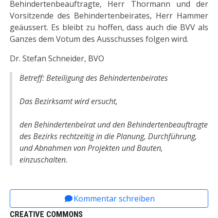
Behindertenbeauftragte, Herr Thormann und der
Vorsitzende des Behindertenbeirates, Herr Hammer
geäussert. Es bleibt zu hoffen, dass auch die BVV als
Ganzes dem Votum des Ausschusses folgen wird.
Dr. Stefan Schneider, BVO
Betreff: Beteiligung des Behindertenbeirates
Das Bezirksamt wird ersucht,
den Behindertenbeirat und den Behindertenbeauftragte
des Bezirks rechtzeitig in die Planung, Durchführung,
und Abnahmen von Projekten und Bauten,
einzuschalten.
Vorheriger Beitrag: VI-0230 Bezirkliche Beiräte ö
Nächster Beitrag: BVO und 1-Eur
Zurück
Weiter
Kommentar schreiben
CREATIVE COMMONS