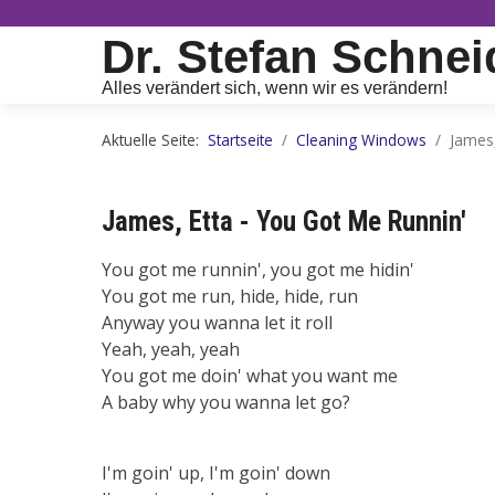
Dr. Stefan Schnei
Alles verändert sich, wenn wir es verändern!
Aktuelle Seite:
Startseite
Cleaning Windows
James,
James, Etta - You Got Me Runnin'
You got me runnin', you got me hidin'
You got me run, hide, hide, run
Anyway you wanna let it roll
Yeah, yeah, yeah
You got me doin' what you want me
A baby why you wanna let go?
I'm goin' up, I'm goin' down