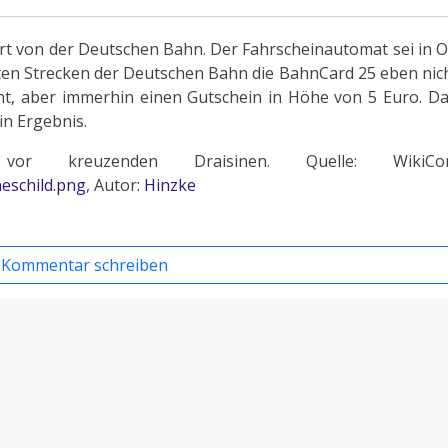
ort von der Deutschen Bahn. Der Fahrscheinautomat sei in
en Strecken der Deutschen Bahn die BahnCard 25 eben nich
ht, aber immerhin einen Gutschein in Höhe von 5 Euro. Da
in Ergebnis.
or kreuzenden Draisinen. Quelle: WikiCom
neschild.png
, Autor:
Hinzke
heriger Beitrag: 2016.02.08. - Bürger*in vs. Deutsche Bahn - Bahnhof 
Nächster Beitrag: 2016.01.14. - Bürger*in vs. Berliner 
Zurück
Weiter
Kommentar schreiben