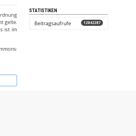
STATISTIKEN
 Ordnung
t gelte.
Beitragsaufrufe
12842287
s ist im
mons:
Diepholz: Sitzbänke und Toiletten fehlen
Energieagentur GmbH