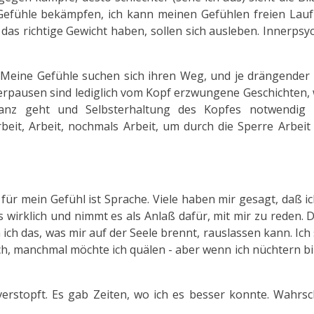
Gefühle bekämpfen, ich kann meinen Gefühlen freien Lauf 
n das richtige Gewicht haben, sollen sich ausleben. Innerpsy
 Meine Gefühle suchen sich ihren Weg, und je drängender 
kerpausen sind lediglich vom Kopf erzwungene Geschichten, 
anz geht und Selbsterhaltung des Kopfes notwendig i
rbeit, Arbeit, nochmals Arbeit, um durch die Sperre Arbeit
für mein Gefühl ist Sprache. Viele haben mir gesagt, daß i
s wirklich und nimmt es als Anlaß dafür, mit mir zu reden.
ich das, was mir auf der Seele brennt, rauslassen kann. Ich
 doch, manchmal möchte ich quälen - aber wenn ich nüchtern bin
 verstopft. Es gab Zeiten, wo ich es besser konnte. Wahrsc