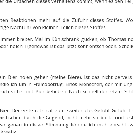
ter die Ursachen dieses Verhaltens kommt, wenn es den Teil
ten Reaktionen mehr auf die Zufuhr dieses Stoffes. W
etige Nachfuhr von kleinen Teilen dieses Stoffes.
 immer breiter. Mal im Kühlschrank gucken, ob Thomas no
der holen. Irgendwas ist das jetzt sehr entschieden. Sche
mein Bier holen gehen (meine Biere). Ist das nicht perver
dle ich um in Fremdbetrug. Eines Menschen, der mir ungl
 sich sicher mit Bier beheben. Noch schnell der letzte Sch
r. Der erste rational, zum zweiten das Gefühl. Gefühl: D
mistischer durch die Gegend, nicht mehr so bock- und lus
a, so genau in dieser Stimmung könnte ich mich entschlos
kreativ.