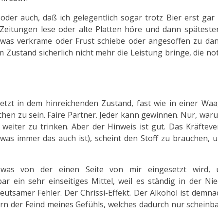
er auch, daß ich gelegentlich sogar trotz Bier erst gar 
Zeitungen lese oder alte Platten höre und dann späteste
detwas verkrame oder Frust schiebe oder angesoffen zu da
Zustand sicherlich nicht mehr die Leistung bringe, die n
jetzt in dem hinreichenden Zustand, fast wie in einer Wa
ichen zu sein. Faire Partner. Jeder kann gewinnen. Nur, wa
e weiter zu trinken. Aber der Hinweis ist gut. Das Kräfteve
r was immer das auch ist), scheint den Stoff zu brauchen, 
, was von der einen Seite von mir eingesetzt wird,
bar ein sehr einseitiges Mittel, weil es ständig in der Ni
eutsamer Fehler. Der Chrissi-Effekt. Der Alkohol ist demna
ern der Feind meines Gefühls, welches dadurch nur scheinba