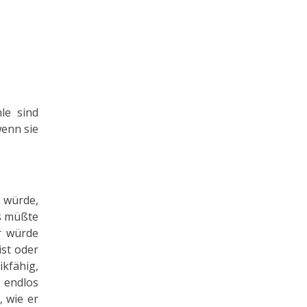
le sind
wenn sie
 würde,
es müßte
r würde
ist oder
ikfähig,
 endlos
, wie er