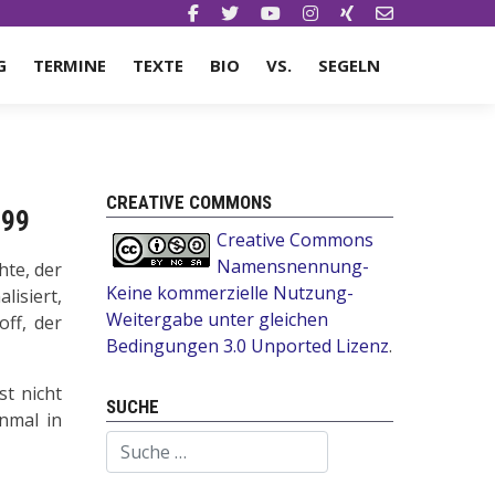
G
TERMINE
TEXTE
BIO
VS.
SEGELN
CREATIVE COMMONS
999
Creative Commons
Namensnennung-
hte, der
Keine kommerzielle Nutzung-
lisiert,
Weitergabe unter gleichen
off, der
Bedingungen 3.0 Unported Lizenz
.
st nicht
SUCHE
nmal in
Suchen