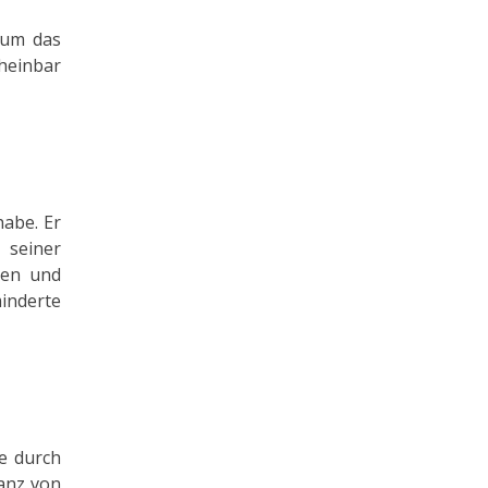
 um das
cheinbar
habe. Er
 seiner
len und
inderte
e durch
lanz von