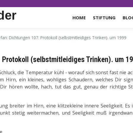
der
HOME
STIFTUNG
BLO
efan: Dichtungen 107: Protokoll (selbstmitleidiges Trinken). um 1999
 Protokoll (selbstmitleidiges Trinken). um 1
Schluck, die Temperatur kühl - worauf sich sonst fast nie ac
m Hirn, ein kleines, wohliges Schaudern, welches Dir signa
Dir hören wollte, hach, tut das gut, genau der richtige St
g breiter im Hirn, eine klitzekleine innere Seeligkeit. Es i
unkt stetig weitermachen, und Seeligkeit muß irgendwan
e.