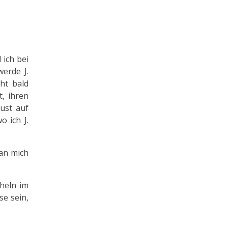
 ich bei
erde J.
cht bald
, ihren
ust auf
o ich J.
 an mich
cheln im
se sein,