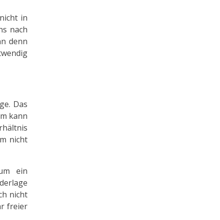
nicht in
ns nach
nn denn
otwendig
age. Das
rum kann
rhältnis
um nicht
 um ein
ederlage
ch nicht
r freier