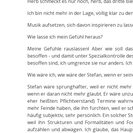
Herb schmeckt es nur noch, herb, das dritte Bie
Ich bin nicht mehr in der Lage, völlig klar zu de
Musik aufsetzen, sich davon inspirieren zu lass
Wie lasse ich mein Gefühl heraus?
Meine Gefühle rauslassen! Aber wie soll da
besoffen - und damit unter Spezialkontrolle des
besoffen sind, ich umgrenze sie nur anders. Ic
Wie wäre ich, wie wäre der Stefan, wenn er sei
Stefan wäre sprunghafter, weil er nicht meh
wenn er daran nicht mehr glaubt. Er wäre unzuve
eher heißten: Pflichtverstand) Termine wahr
mehr Feinde haben, die ihn fürchten, weil er sc
häufig subjektiv, sehr persönlich. Ein solcher 
weil ihn Strukturen und Formalitäten und Fo
aufzählen und abwägen. Ich glaube, das Hauptp