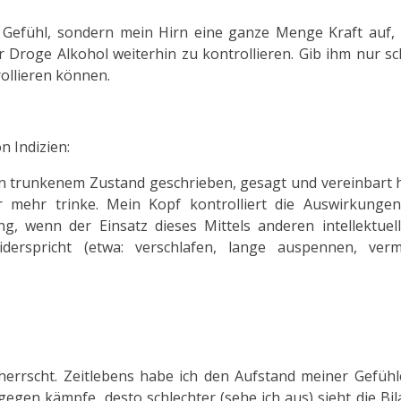
 Gefühl, sondern mein Hirn eine ganze Menge Kraft auf,
er Droge Alkohol weiterhin zu kontrollieren. Gib ihm nur s
rollieren können.
n Indizien:
 in trunkenem Zustand geschrieben, gesagt und vereinbart 
 mehr trinke. Mein Kopf kontrolliert die Auswirkungen
, wenn der Einsatz dieses Mittels anderen intellektuel
derspricht (etwa: verschlafen, lange auspennen, verm
herrscht. Zeitlebens habe ich den Aufstand meiner Gefühl
gegen kämpfe, desto schlechter (sehe ich aus) sieht die Bi