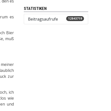
, den es
STATISTIKEN
orum es
Beitragsaufrufe
12843719
ch Bier
iße, muß
s meiner
aublich
luck zur
och, ich
tlos wie
sen und