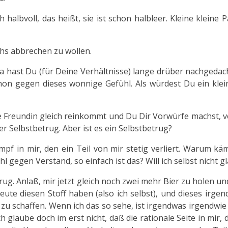
halbvoll, das heißt, sie ist schon halbleer. Kleine kleine P
hs abbrechen zu wollen.
 Da hast Du (für Deine Verhältnisse) lange drüber nachgedac
on gegen dieses wonnige Gefühl. Als würdest Du ein klei
e Freundin gleich reinkommt und Du Dir Vorwürfe machst, 
er Selbstbetrug. Aber ist es ein Selbstbetrug?
Kampf in mir, den ein Teil von mir stetig verliert. Warum kä
hl gegen Verstand, so einfach ist das? Will ich selbst nicht g
rug. Anlaß, mir jetzt gleich noch zwei mehr Bier zu holen un
heute diesen Stoff haben (also ich selbst), und dieses irgen
h zu schaffen. Wenn ich das so sehe, ist irgendwas irgendwie 
h glaube doch im erst nicht, daß die rationale Seite in mir, d