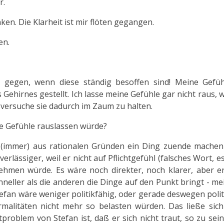
r.
nken. Die Klarheit ist mir flöten gegangen.
en.
s gegen, wenn diese ständig besoffen sind! Meine Gefüh
 Gehirnes gestellt. Ich lasse meine Gefühle gar nicht raus, 
h versuche sie dadurch im Zaum zu halten.
ne Gefühle rauslassen würde?
r (immer) aus rationalen Gründen ein Ding zuende machen
rlässiger, weil er nicht auf Pflichtgefühl (falsches Wort, 
nehmen würde. Es wäre noch direkter, noch klarer, aber e
hneller als die anderen die Dinge auf den Punkt bringt - me
Stefan wäre weniger politikfähig, oder gerade deswegen polit
rmalitäten nicht mehr so belasten würden. Das ließe sich
roblem von Stefan ist, daß er sich nicht traut, so zu sein