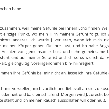
prochen habe.
 J. zusammen, weil meine Gefühle bei Ihr ein Echo finden. Weil
t einzige Punkt, wo mein Hirn meinem Gefühl folgt. Ich w
nichts anderes, ich werde J. verlieren, wenn ich mich ni
hr meinen Körper geben für ihre Lust, und ich habe Angst
be Ansätze von gemeinsamer Lust und sehe gemeinsame L
eht und auf meiner Seite ist und ich sehe, wie ich da, w
, kalt, gleichgültig, voreingenommen bin- hirnregiert.
ommen ihre Gefühle bei mir nicht an, lasse ich ihre Gefühle
ch mir vorstellen, mich zärtlich und liebevoll an sie zu kus
iedenheit und bald einschlafend. Morgen wird J. zurecht bö
te steht und ich meinen Rausch ausschlafen will oder muß.