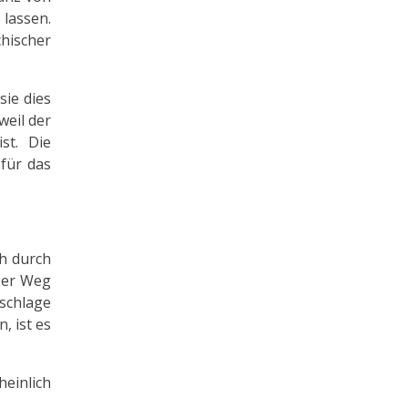
lassen.
chischer
sie dies
weil der
st. Die
 für das
ch durch
 Der Weg
 schlage
, ist es
heinlich