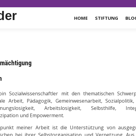
der
HOME
STIFTUNG
BLO
ermächtigung
n
bin Sozialwissenschaftler mit den thematischen Schwer
ale Arbeit, Pädagogik, Gemeinwesenarbeit, Sozialpolitik,
ungslosigkeit, Arbeitslosigkeit, Selbsthilfe, Integ
izipation und Empowerment.
punkt meiner Arbeit ist die Unterstützung von ausgeg
chen bei ihrer Selbstorganisation und Vernetzung. Aus