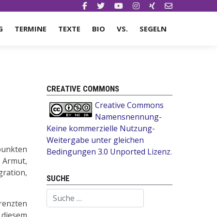
G
TERMINE
TEXTE
BIO
VS.
SEGELN
CREATIVE COMMONS
Creative Commons
Namensnennung-
Keine kommerzielle Nutzung-
Weitergabe unter gleichen
punkten
Bedingungen 3.0 Unported Lizenz
.
 Armut,
ration,
SUCHE
Suchen
renzten
 diesem