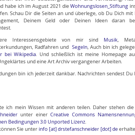
d habe ich im August 2021 die
Wohnungslosen_Stiftung
in
fen. Schau Dir die Seiten an und überlege, ob Du Dich mi
agement, Deinem Geld oder Deinen Ideen daran bet
test.
tere Interessensgebiete von mir sind
Musik
, Meta
terkundungen, Radfahren und
Segeln
, Auch bin ich gelege
r bei Wikipedia
. Und schließlich ist meine Homepage au
 Ungeklärtes und eine Art Archiv vergangener Arbeiten.
ungen bin ich jederzeit dankbar. Nachrichten sendest Du 
e ich mein Wissen mit anderen teilen. Daher stehen die 
chneider
unter einer
Creative Commons Namensnennung
hen Bedingungen 3.0 Unported Lizenz
.
können Sie unter
info [at] drstefanschneider [dot] de
erhalte