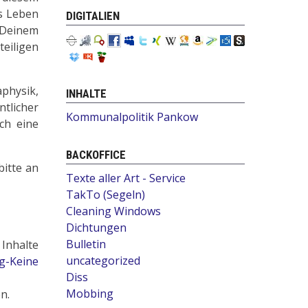
s Leben
DIGITALIEN
t Deinem
eiligen
physik,
INHALTE
ntlicher
Kommunalpolitik Pankow
ch eine
BACKOFFICE
bitte an
Texte aller Art - Service
TakTo (Segeln)
Cleaning Windows
Dichtungen
Bulletin
Inhalte
uncategorized
-Keine
Diss
Mobbing
n.