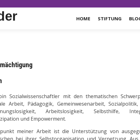
der
HOME
STIFTUNG
BLO
ermächtigung
n
bin Sozialwissenschaftler mit den thematischen Schwer
ale Arbeit, Pädagogik, Gemeinwesenarbeit, Sozialpolitik,
ungslosigkeit, Arbeitslosigkeit, Selbsthilfe, Integ
izipation und Empowerment.
punkt meiner Arbeit ist die Unterstützung von ausgeg
chen bei ihrer Selbstorganisation und Vernetzung. Aus