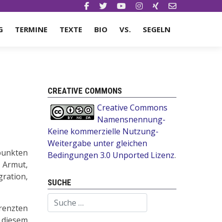
G
TERMINE
TEXTE
BIO
VS.
SEGELN
CREATIVE COMMONS
Creative Commons
Namensnennung-
Keine kommerzielle Nutzung-
Weitergabe unter gleichen
punkten
Bedingungen 3.0 Unported Lizenz
.
 Armut,
ration,
SUCHE
Suchen
renzten
 diesem