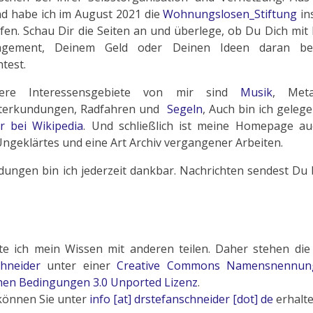
d habe ich im August 2021 die
Wohnungslosen_Stiftung
in
fen. Schau Dir die Seiten an und überlege, ob Du Dich mi
agement, Deinem Geld oder Deinen Ideen daran bet
test.
tere Interessensgebiete von mir sind
Musik
, Meta
terkundungen, Radfahren und
Segeln
, Auch bin ich gelege
r bei Wikipedia
. Und schließlich ist meine Homepage au
 Ungeklärtes und eine Art Archiv vergangener Arbeiten.
ungen bin ich jederzeit dankbar. Nachrichten sendest Du 
e ich mein Wissen mit anderen teilen. Daher stehen die 
chneider
unter einer
Creative Commons Namensnennung
hen Bedingungen 3.0 Unported Lizenz
.
können Sie unter
info [at] drstefanschneider [dot] de
erhalte