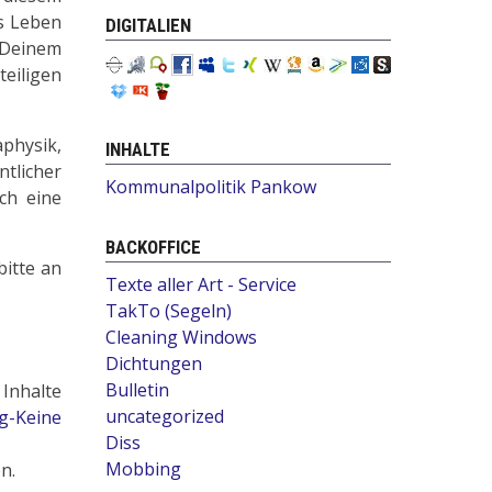
s Leben
DIGITALIEN
t Deinem
eiligen
physik,
INHALTE
ntlicher
Kommunalpolitik Pankow
ch eine
BACKOFFICE
bitte an
Texte aller Art - Service
TakTo (Segeln)
Cleaning Windows
Dichtungen
Bulletin
Inhalte
uncategorized
-Keine
Diss
Mobbing
n.